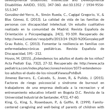
Disabilities AAIDD, 55(5), 347-360. doi:10.1352 / 1934-9556-
55.5.347
González-del-Yerro, A., Simón Rueda, C., Cagigal Gregorio, V., &
Blas Gómez, E. (2013). La calidad de vida de las familias de
personas con discapacidad intelectual. Un estudio cualitativo
realizado en la comunidad de Madrid. Revista Española de
Orientación y Psicopedagogía, 24(1), 93-109. Recuperado de:
http://www2.uned.es/ reop/pdfs/2013/24-1%20-%20Gonzalez.pdf
Grau Rubio, C. (2013). Fomentar la resiliencia en familias con
enfermedadescrónicas pediátricas. Revista Española de
Discapacidad, 195 - 212.
Hoyos, M. (2015). ¿Entendemos los adultos el duelo de los niños?
Acta Pediatr Esp, 73(2), 27-32. Recuperado de: http://www.acta
pediatrica.com/index.php/secciones/revision/1073-entendemos-
los-adultos-el-duelo-de-los-ninos#.VwwsuPnhBxA
Jimenez Barrero, E., Caicedo, S., Joven, R., & Pulido, J. (2015).
Factores de riesgo psicosocial y sindrome de burnout en
trabajadores de una empresa dedicada a la recreacion y el
entrenamiento educativo infantil en Bogota D.C. Revista de la
Universidad Industrial de Santander, 47(1), 47-60.
King, G., King, S., Rosenbaum, P., & Goffin, R. (1999). Family-
centered caregiving and well-being of parents of children with