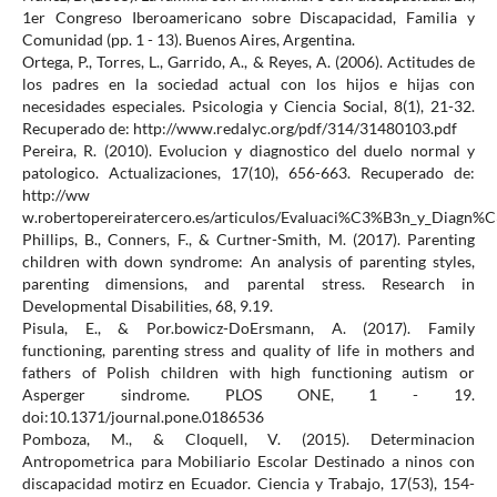
1er Congreso Iberoamericano sobre Discapacidad, Familia y
Comunidad (pp. 1 - 13). Buenos Aires, Argentina.
Ortega, P., Torres, L., Garrido, A., & Reyes, A. (2006). Actitudes de
los padres en la sociedad actual con los hijos e hijas con
necesidades especiales. Psicologia y Ciencia Social, 8(1), 21-32.
Recuperado de: http://www.redalyc.org/pdf/314/31480103.pdf
Pereira, R. (2010). Evolucion y diagnostico del duelo normal y
patologico. Actualizaciones, 17(10), 656-663. Recuperado de:
http://ww
w.robertopereiratercero.es/articulos/Evaluaci%C3%B3n_y_Diagn%C
Phillips, B., Conners, F., & Curtner-Smith, M. (2017). Parenting
children with down syndrome: An analysis of parenting styles,
parenting dimensions, and parental stress. Research in
Developmental Disabilities, 68, 9.19.
Pisula, E., & Por.bowicz-DoErsmann, A. (2017). Family
functioning, parenting stress and quality of life in mothers and
fathers of Polish children with high functioning autism or
Asperger sindrome. PLOS ONE, 1 - 19.
doi:10.1371/journal.pone.0186536
Pomboza, M., & Cloquell, V. (2015). Determinacion
Antropometrica para Mobiliario Escolar Destinado a ninos con
discapacidad motirz en Ecuador. Ciencia y Trabajo, 17(53), 154-