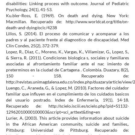
disabilities: Linking process with outcome. Journal of Pediatric
Psychology, 24(1), 41-53.
Ku.bler-Ross, E. (1969). On death and dying. New York:
Macmillan. Recuperado de: http://www.worldcat.org/title/on-
death-and-dying/oclc/4238
Lillos, S. (2014). El proceso de comunicar y acompanar a los
padres y al paciente frente al diagnostico de discapacidad. Med
Clin Condes, 25(2), 372-379.
Lopez, R., Diaz, C., Moreno, K., Vargas, K., Villamizar, G., Lopez, S.,
& Sierra, R. (2011). Condiciones biologica s, sociales y familiares
asociadas al afrontamiento familiar ante el nac imiento de
preterminos en la ciudad de Cartagena . Colombia. Duazary, 8(2),
150 - 158. Recuperado de:
http://revistas.unimagdalena.edu.co/index.php/duazary/article/view/
Luengo, C., Araneda, G., & Lopez, M. (2010). Factores del cuidador
familiar que influyen en el cumplimiento de los cuidados basicos
del usuario postrado. Index de Enfermeria, 19(1), 14-18.
Recuperado de: http://scielo.isciii.es/scielo.php?pid=S1132-
12962010000100003&script=sci_arttext&tlng=en
Lurier, A. (2003). This article provides information about suicide
in the African American community, suicide and families,.
Pittsburg: Universidad de Pittsburg. Recuperado de: