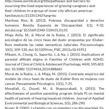
http://www.worldcat.org/title/pathways-and-barriers-to-
mourning-the-lived-experiences-of-grieving-caregivers-and-
their-children-in-a-group-of-inner-city-aftrican-american-
families/oclc/213351342?lang=ko
Martinez Rios, B. (2013). Pobreza, discapacidad y derechos
humanos. Revista Espanola de Discapacidad, 1(1), 9-32.
doi:doi.org/ 10.5569/2340-5104.01.01.01
Miaja Avila, M., & Moral de la Rubia, J. (2013). El significado
psicologico de las cinco fases del duelo propuestas por Kluber-
Ross mediante las redes semanticas naturales. Psicooncologia,
10(1), 109-130. doi:10.5209/rev_PSIC.2013.v10.41951
Mikami, A., Chong, G., Saporito, J., & Na, J. (2015). Implications of
parental affiliate stigma in Families of Children with ADHD.
Journal of Clinical Child & Adolescent Psychology, 44(4), 595.603.
doi: 10.1080/ 15374416.2014.888665
Moral de la Rubia, J., & Miaja, M. (2015). Contraste empirico del
modelo de cinco fases de duelo de Kubler-Ross en mujeres con
cancer. Pensamiento Psicologico, 13(1), 7-25.
Movallali, G., Dousti, M., & Shapourabadi, S. (2015). The
effectiveness of positive parenting program (triple P) on mental
health of parents of hearing impaired children. Journal of Applied
Environmental and Biological Sciences, 5(5), 286-290.
Nunez, B. (2005). La familia con un miembro con discapacidad. En,