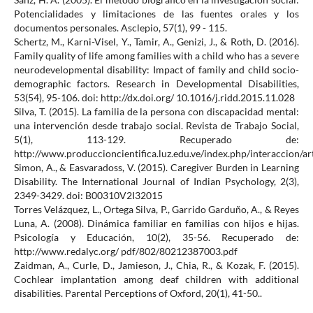
Potencialidades y limitaciones de las fuentes orales y los
documentos personales. Asclepio, 57(1), 99 - 115.
Schertz, M., Karni-Visel, Y., Tamir, A., Genizi, J., & Roth, D. (2016).
Family quality of life among families with a child who has a severe
neurodevelopmental disability: Impact of family and child socio-
demographic factors. Research in Developmental Disabilities,
53(54), 95-106. doi: http://dx.doi.org/ 10.1016/j.ridd.2015.11.028
Silva, T. (2015). La familia de la persona con discapacidad mental:
una intervención desde trabajo social. Revista de Trabajo Social,
5(1), 113-129. Recuperado de:
http://www.produccioncientifica.luz.edu.ve/index.php/interaccion/a
Simon, A., & Easvaradoss, V. (2015). Caregiver Burden in Learning
Disability. The International Journal of Indian Psychology, 2(3),
2349-3429. doi: B00310V2I32015
Torres Velázquez, L., Ortega Silva, P., Garrido Garduño, A., & Reyes
Luna, A. (2008). Dinámica familiar en familias con hijos e hijas.
Psicología y Educación, 10(2), 35-56. Recuperado de:
http://www.redalyc.org/ pdf/802/80212387003.pdf
Zaidman, A., Curle, D., Jamieson, J., Chia, R., & Kozak, F. (2015).
Cochlear implantation among deaf children with additional
disabilities. Parental Perceptions of Oxford, 20(1), 41-50..