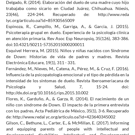
Delgado, R. (2014). Elaboración del duelo de una madre cuyo hijo
trabajaba como sicario en Ciudad Juárez, Chihuahua. Nóesis,
23(46), 224-244. Recuperado de: http://www.reda
lyc.org/articulo.oa?id=85930565009
Espinoza, R., Campillo, M., Garriga, A., & Garcia, J. (2015).
Psicoterapia grupal en duelo. Experiencia de la psicología clínica
en atención primaria. Rev Asoc Esp Neuropsiq, 35(126), 383-386.
doi:10.4321/S0211-57352015000200011
Esquivel Herrera, M. (2015). Niños y niñas nacidos con Síndrome
de Down: Historias de vida de padres y madres. Revista
Electrónica Educare, 19(1), 311 - 331.
Fernández, M., Nieves, M., Catena, A., Pérez, M., & Cruz, F. (2016).
Influencia de la psicopatología emocional y el tipo de pérdida en la
intensidad de los síntomas de duelo. Revista Iberoameriacana de
Psicología y Salud, 7, 15-24. doi:
http://dx.doi.org/10.1016/j.rips.2015.10.002
Flores, K., Garduño, A., & Garza, R. (2014). El nacimiento de un
niño con síndrome de Down. El impacto de la primera entrevista
con los padres. Acta Pediátrica de México, 35(1), 3-6. Recuperado
de: http://www.redal yc.org/articulo.oa?id=423640345002
Gilson, C., Bethune, L., Carter, E., & McMillan, E. (2017). Informing
and equipping parents of people with intellectual and
developmental disabilities. Intellectual and Developmental