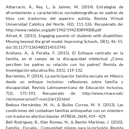
Albarracín, Á., Rey, L., & Jaimes, M. (2014). Estrategias de
afrontamiento y características sociodemográficas en padres de
hijos con trastornos del aspectro autista. Revista Virtual
Universidad Católica del Norte, (42), 111-126. Recuperado de:
http://www.redalyc.org/pdf/1942/194230899008.pdf
Allred, K. (2015). Engaging parents of students with disabilities:
Moving beyond the grief model. Improving Schools, 18(1), 46–55.
doi:10.1177/1365480214553745
Arellano, A., & Peralta, F. (2015). El Enfoque centrado en la
familia, en el campo de la discapacidad intelectual ¿Cómo
perciben los padres su relación con los padres? Revista de
Investigación educativa Rie, 33(1), 119-132.
Barrientos, P. (2014). La participación familia-escuala en México
desde un enfoque inclusivo: reflexiones sobre familia y
discapacidad. Revista Latinoamericana de Educación Inclusiva,
7(2), 175-193. Recuperado de: http://www.rinace.net/
rlei/numeros/vol7-num2/art10.html
Bedoya Hernández, M. H., & Builes Correa, M. V. (2013). Las
condiciones del cuidadoen familias antioqueñas con un miembro
con trastorno afectivo bipolar. IATREIA, 26(4), 419 - 429.
Bell Rodríguez, R., Illán Romeu, N., & Benito Martínez, J. (2010).
Familia - Escuela - Comunidad: pilares para la inclusión. Revista