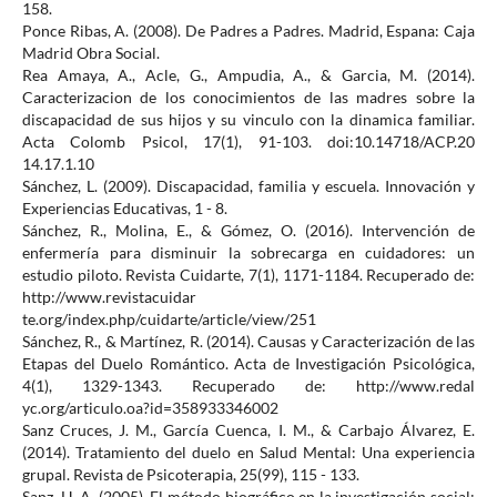
158.
Ponce Ribas, A. (2008). De Padres a Padres. Madrid, Espana: Caja
Madrid Obra Social.
Rea Amaya, A., Acle, G., Ampudia, A., & Garcia, M. (2014).
Caracterizacion de los conocimientos de las madres sobre la
discapacidad de sus hijos y su vinculo con la dinamica familiar.
Acta Colomb Psicol, 17(1), 91-103. doi:10.14718/ACP.20
14.17.1.10
Sánchez, L. (2009). Discapacidad, familia y escuela. Innovación y
Experiencias Educativas, 1 - 8.
Sánchez, R., Molina, E., & Gómez, O. (2016). Intervención de
enfermería para disminuir la sobrecarga en cuidadores: un
estudio piloto. Revista Cuidarte, 7(1), 1171-1184. Recuperado de:
http://www.revistacuidar
te.org/index.php/cuidarte/article/view/251
Sánchez, R., & Martínez, R. (2014). Causas y Caracterización de las
Etapas del Duelo Romántico. Acta de Investigación Psicológica,
4(1), 1329-1343. Recuperado de: http://www.redal
yc.org/articulo.oa?id=358933346002
Sanz Cruces, J. M., García Cuenca, I. M., & Carbajo Álvarez, E.
(2014). Tratamiento del duelo en Salud Mental: Una experiencia
grupal. Revista de Psicoterapia, 25(99), 115 - 133.
Sanz, H. A. (2005). El método biográfico en la investigación social: