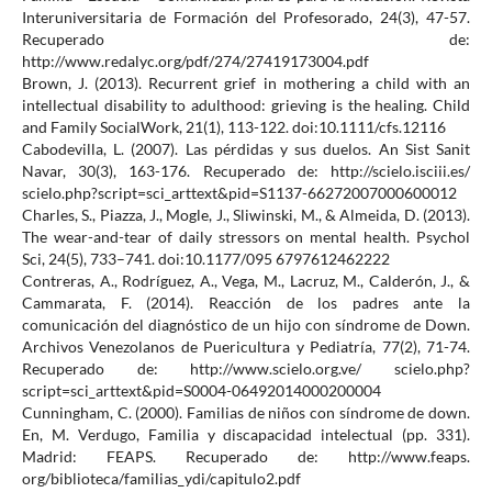
Interuniversitaria de Formación del Profesorado, 24(3), 47-57.
Recuperado de:
http://www.redalyc.org/pdf/274/27419173004.pdf
Brown, J. (2013). Recurrent grief in mothering a child with an
intellectual disability to adulthood: grieving is the healing. Child
and Family SocialWork, 21(1), 113-122. doi:10.1111/cfs.12116
Cabodevilla, L. (2007). Las pérdidas y sus duelos. An Sist Sanit
Navar, 30(3), 163-176. Recuperado de: http://scielo.isciii.es/
scielo.php?script=sci_arttext&pid=S1137-66272007000600012
Charles, S., Piazza, J., Mogle, J., Sliwinski, M., & Almeida, D. (2013).
The wear-and-tear of daily stressors on mental health. Psychol
Sci, 24(5), 733–741. doi:10.1177/095 6797612462222
Contreras, A., Rodríguez, A., Vega, M., Lacruz, M., Calderón, J., &
Cammarata, F. (2014). Reacción de los padres ante la
comunicación del diagnóstico de un hijo con síndrome de Down.
Archivos Venezolanos de Puericultura y Pediatría, 77(2), 71-74.
Recuperado de: http://www.scielo.org.ve/ scielo.php?
script=sci_arttext&pid=S0004-06492014000200004
Cunningham, C. (2000). Familias de niños con síndrome de down.
En, M. Verdugo, Familia y discapacidad intelectual (pp. 331).
Madrid: FEAPS. Recuperado de: http://www.feaps.
org/biblioteca/familias_ydi/capitulo2.pdf