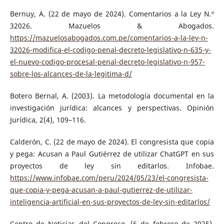
Bernuy, A. (22 de mayo de 2024). Comentarios a la Ley N.º
32026. Mazuelos & Abogados.
https://mazuelosabogados.com.pe/comentarios-a-la-ley-n-
32026-modifica-el-codigo-penal-decreto-legislativo-n-635-y-
el-nuevo-codigo-procesal-penal-decreto-legislativo-n-957-
sobre-los-alcances-de-la-legitima-d/
Botero Bernal, A. (2003). La metodología documental en la
investigación jurídica: alcances y perspectivas. Opinión
Jurídica, 2(4), 109–116.
Calderón, C. (22 de mayo de 2024). El congresista que copia
y pega: Acusan a Paul Gutiérrez de utilizar ChatGPT en sus
proyectos de ley sin editarlos. Infobae.
https://www.infobae.com/peru/2024/05/23/el-congresista-
que-copia-y-pega-acusan-a-paul-gutierrez-de-utilizar-
inteligencia-artificial-en-sus-proyectos-de-ley-sin-editarlos/
Centro de Noticias del Congreso. (6 de febrero de 2025).