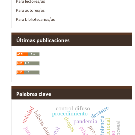
Para lectores/as
Para autores/as
Para bibliotecarios/as
Últimas publicaciones
Palabras clave
desastre
control difuso
nulidad
hábeas data
procedimiento
violencia
drogas
pandemia