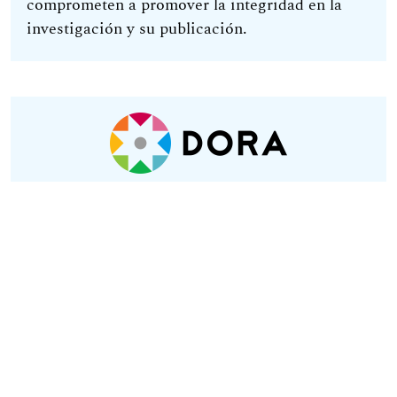
comprometen a promover la integridad en la
investigación y su publicación.
Los principios DORA destacan la necesidad de
evaluar la investigación por sus propios méritos
y aprovechar las oportunidades que brinda la
publicación en línea, como la extensión de
página sin restricciones, además de adoptar
nuevos indicadores de importancia e impacto.