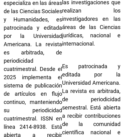
las investigaciones que
especializa en las áreas
realizan los
de las Ciencias Sociales
investigadores en las
y Humanidades, es
áreas de las Ciencias
patrocinada y editada
jurídicas, nacional e
por la Universidad
internacional.
Americana. La revista
es arbitrada, de
periodicidad
Es patrocinada y
cuatrimestral. Desde el
editada por la
2025 implementa el
Universidad Americana.
sistema de publicación
La revista es arbitrada,
de artículos en flujo
de periodicidad
continuo, manteniendo
semestral. Está abierta
su periodicidad
a recibir contribuciones
cuatrimestral. ISSN en
de la comunidad
línea 2414-8938. Está
científica nacional e
abierta a recibir