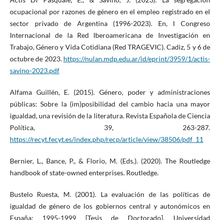
ocupacional por razones de género en el empleo registrado en el
sector privado de Argentina (1996-2023). En, I Congreso
Internacional de la Red Iberoamericana de Investigación en
Trabajo, Género y Vida Cotidiana (Red TRAGEVIC). Cadiz, 5 y 6 de
octubre de 2023.
https://nulan.mdp.edu.ar/id/eprint/3959/1/actis-
savino-2023.pdf
Alfama Guillén, E. (2015). Género, poder y administraciones
públicas: Sobre la (im)posibilidad del cambio hacia una mayor
igualdad, una revisión de la literatura. Revista Española de Ciencia
Política, 39, 263-287.
https://recyt.fecyt.es/index.php/recp/article/view/38506/pdf_11
Bernier, L., Bance, P., & Florio, M. (Eds.). (2020). The Routledge
handbook of state-owned enterprises. Routledge.
Bustelo Ruesta, M. (2001). La evaluación de las políticas de
igualdad de género de los gobiernos central y autonómicos en
España: 1995-1999 [Tesis de Doctorado]. Universidad