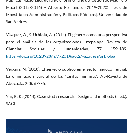
Públicas Nacionales durante el primer año de gestión de Mauricio
Macri (2015-2016) y Alberto Fernández (2019-2020) [Tesis de
Maestría en Administración y Políticas Públicas]. Universidad de
San Andrés.
Vázquez, Á., & Urbiola, A. (2014). El género como una perspectiva
para el análisis de las organizaciones. Iztapalapa. Revista de
Ciencias Sociales y Humanidades, 77, 159-189.
https://doi.org/10.28928/ri/772014/aot2/vazqueza/urbiolaa
Vergara, N. (2018). El servicio público en el sector aerocomercial.
La eliminación parcial de las “tarifas mínimas”. Ab-Revista de
Abogacía, 2(3), 67-76.
Yin, R. K. (2014). Case study research: Design and methods (5 ed.).
SAGE.