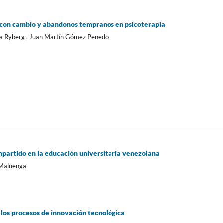
n con cambio y abandonos tempranos en psicoterapia
era Ryberg , Juan Martín Gómez Penedo
partido en la educación universitaria venezolana
 Maluenga
 los procesos de innovación tecnológica