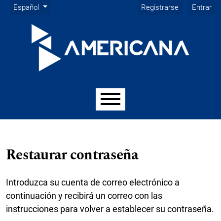
Menú de administración
Ir al menú de navegación principal
Ir al contenido principal
Ir al pie de página del sitio
Cambiar el idioma. El idioma actual es:
Español
Registrarse
Entrar
Menú principal
Restaurar contraseña
Introduzca su cuenta de correo electrónico a
continuación y recibirá un correo con las
instrucciones para volver a establecer su contraseña.