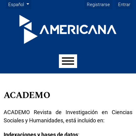
Menú de administración
Ir al menú de navegación principal
Ir al contenido principal
Ir al pie de página del sitio
Cambiar el idioma. El idioma actual es:
Español
Registrarse
Entrar
Menú principal
ACADEMO
ACADEMO Revista de Investigación en Ciencias
Sociales y Humanidades, está incluido en:
Indexaciones y bases de datos
: