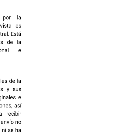
 por la
vista es
ral. Está
nes de la
ional e
les de la
as y sus
ginales e
ones, así
 recibir
l envío no
 ni se ha