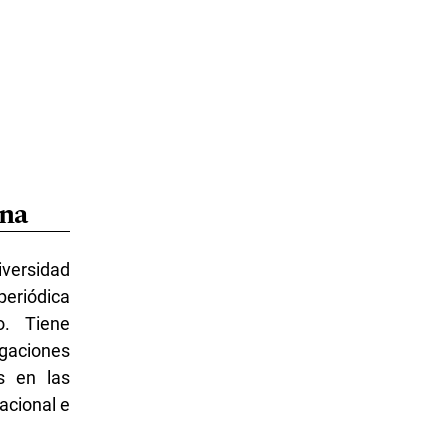
ana
versidad
periódica
o. Tiene
igaciones
es en las
nacional e