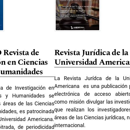
evista de
Revista Jurídica de la
ón en Ciencias
Universidad Americ
 Humanidades
La Revista Jurídca de la Uni
Americana es una publicación 
a de Investigación en
electrónica de acceso abiert
les y Humanidades se
como misión divulgar las invest
s áreas de las Ciencias
que realizan los investigador
idades, es patrocinada
áreas de las Ciencias jurídicas, 
 Universidad Americana.
internacional.
itrada, de periodicidad