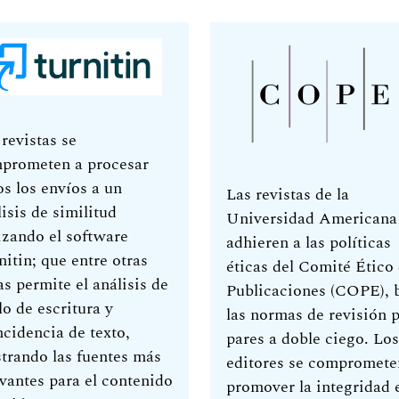
 revistas se
prometen a procesar
os los envíos a un
Las revistas de la
isis de similitud
Universidad Americana
lizando el software
adhieren a las políticas
nitin; que entre otras
éticas del Comité Ético
as permite el análisis de
Publicaciones (COPE), 
lo de escritura y
las normas de revisión 
ncidencia de texto,
pares a doble ciego. Los
trando las fuentes más
editores se compromete
evantes para el contenido
promover la integridad 