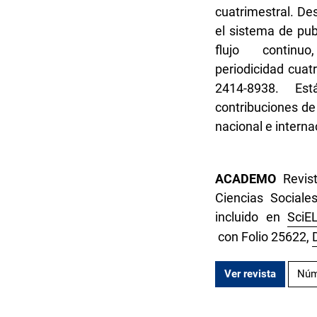
cuatrimestral. D
el sistema de pub
flujo continu
periodicidad cuat
2414-8938. Est
contribuciones de
nacional e interna
ACADEMO
Revist
Ciencias Social
incluido en
SciE
con Folio 25622,
Ver revista
Núm