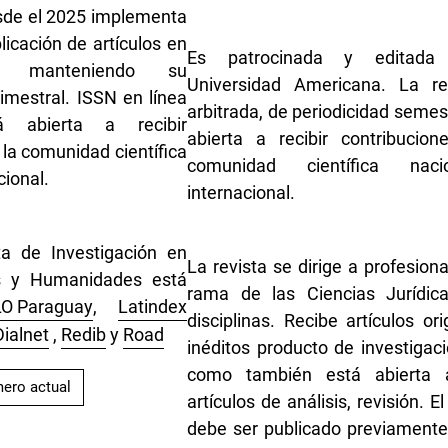
esde el 2025 implementa
licación de artículos en
Es patrocinada y editada
o, manteniendo su
Universidad Americana. La re
rimestral. ISSN en línea
arbitrada, de periodicidad semest
á abierta a recibir
abierta a recibir contribucio
 la comunidad científica
comunidad científica nac
cional.
internacional.
a de Investigación en
La revista se dirige a profesiona
es y Humanidades está
rama de las Ciencias Jurídic
LO Paraguay
,
Latindex
disciplinas. Recibe artículos ori
Dialnet
,
Redib
y
Road
inéditos producto de investigaci
como también está abierta a
ero actual
artículos de análisis, revisión. E
debe ser publicado previamente